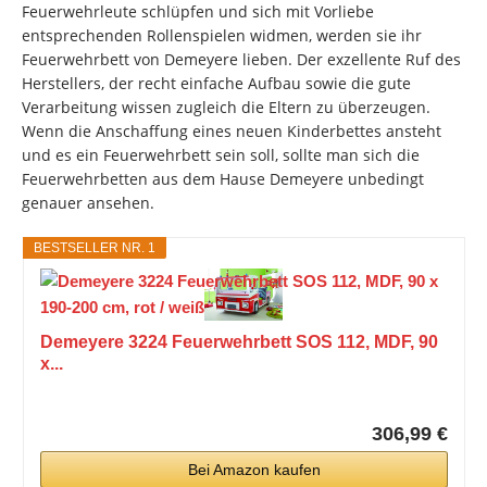
Feuerwehrleute schlüpfen und sich mit Vorliebe
entsprechenden Rollenspielen widmen, werden sie ihr
Feuerwehrbett von Demeyere lieben. Der exzellente Ruf des
Herstellers, der recht einfache Aufbau sowie die gute
Verarbeitung wissen zugleich die Eltern zu überzeugen.
Wenn die Anschaffung eines neuen Kinderbettes ansteht
und es ein Feuerwehrbett sein soll, sollte man sich die
Feuerwehrbetten aus dem Hause Demeyere unbedingt
genauer ansehen.
BESTSELLER NR. 1
Demeyere 3224 Feuerwehrbett SOS 112, MDF, 90
x...
306,99 €
Bei Amazon kaufen