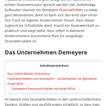
echten Feuerwehrautos gerecht werden soll. Aufwendige
Aufbauten machen ein Demeyere
Feuerwehrbett
zu etwas
ganz Besonderem, denn so kann sich das Kind über einen
Fire Truck im eigenen Kinderzimmer freuen. Dass dieser
zugleich als Schlafstätte dient, macht ein Feuerwehrbett so
praktisch und sorgt dafür, dass selbst in kleineren
Kinderzimmern ausreichend Platz für ausgiebige
Feuerwehrspiele ist.
Das Unternehmen Demeyere
Inhaltsverzeichnis
Das Unternehmen Demeyere
Feuerwehrbetten von Demeyere – Kinderbetten für gehobene
Ansprüche
Demeyere Feuerwehrbetten auf einen Blick
Im Handel sind Feuerwehrbetten in den unterschiedlichsten
Designs, Größen und Ausführungen erhältlich, so dass man