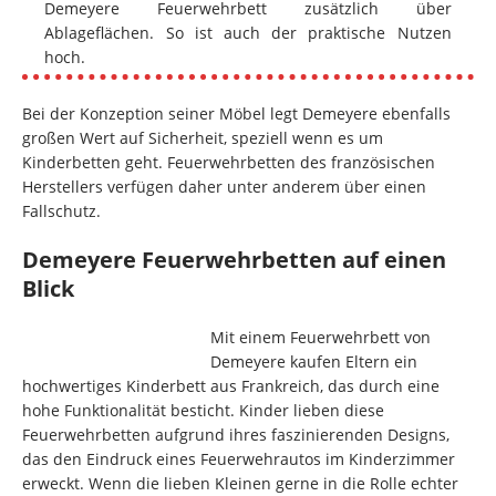
Demeyere Feuerwehrbett zusätzlich über
Ablageflächen. So ist auch der praktische Nutzen
hoch.
Bei der Konzeption seiner Möbel legt Demeyere ebenfalls
großen Wert auf Sicherheit, speziell wenn es um
Kinderbetten geht. Feuerwehrbetten des französischen
Herstellers verfügen daher unter anderem über einen
Fallschutz.
Demeyere Feuerwehrbetten auf einen
Blick
Mit einem Feuerwehrbett von
Demeyere kaufen Eltern ein
hochwertiges Kinderbett aus Frankreich, das durch eine
hohe Funktionalität besticht. Kinder lieben diese
Feuerwehrbetten aufgrund ihres faszinierenden Designs,
das den Eindruck eines Feuerwehrautos im Kinderzimmer
erweckt. Wenn die lieben Kleinen gerne in die Rolle echter