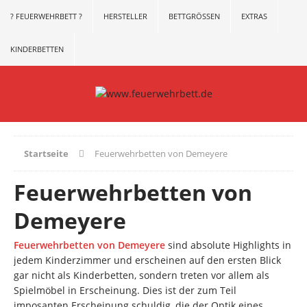
? FEUERWEHRBETT ?
HERSTELLER
BETTGRÖSSEN
EXTRAS
KINDERBETTEN
Startseite
Feuerwehrbetten von Demeyere
Feuerwehrbetten von
Demeyere
Feuerwehrbetten von Demeyere
sind absolute Highlights in
jedem Kinderzimmer und erscheinen auf den ersten Blick
gar nicht als Kinderbetten, sondern treten vor allem als
Spielmöbel in Erscheinung. Dies ist der zum Teil
imposanten Erscheinung schuldig, die der Optik eines