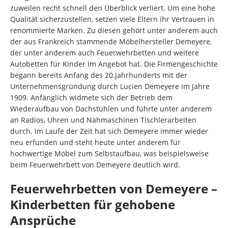
zuweilen recht schnell den Überblick verliert. Um eine hohe
Qualität sicherzustellen, setzen viele Eltern ihr Vertrauen in
renommierte Marken. Zu diesen gehört unter anderem auch
der aus Frankreich stammende Möbelhersteller Demeyere,
der unter anderem auch Feuerwehrbetten und weitere
Autobetten für Kinder im Angebot hat. Die Firmengeschichte
begann bereits Anfang des 20.Jahrhunderts mit der
Unternehmensgründung durch Lucien Demeyere im Jahre
1909. Anfänglich widmete sich der Betrieb dem
Wiederaufbau von Dachstühlen und führte unter anderem
an Radios, Uhren und Nähmaschinen Tischlerarbeiten
durch. Im Laufe der Zeit hat sich Demeyere immer wieder
neu erfunden und steht heute unter anderem für
hochwertige Möbel zum Selbstaufbau, was beispielsweise
beim Feuerwehrbett von Demeyere deutlich wird.
Feuerwehrbetten von Demeyere –
Kinderbetten für gehobene
Ansprüche