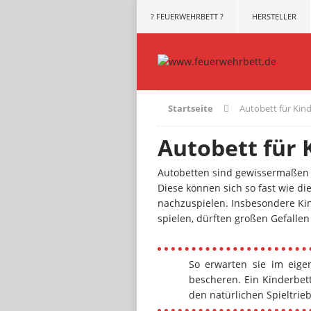
? FEUERWEHRBETT ?
HERSTELLER
Startseite
Autobett für Kin
Autobett für 
Autobetten sind gewissermaßen d
Diese können sich so fast wie d
nachzuspielen. Insbesondere Kind
spielen, dürften großen Gefallen
So erwarten sie im eige
bescheren. Ein Kinderbett
den natürlichen Spieltrie