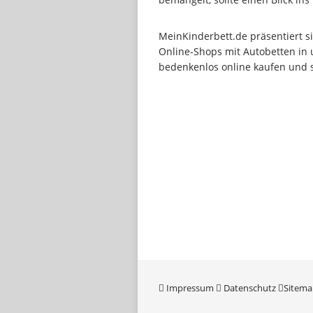
MeinKinderbett.de präsentiert s
Online-Shops mit Autobetten in 
bedenkenlos online kaufen und s
Impressum
Datenschutz
Sitema