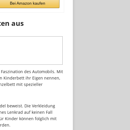
Bei Amazon kaufen
ten aus
Faszination des Automobils. Mit
n Kinderbett ihr Eigen nennen,
zelbett mit spezieller
del beweist. Die Verkleidung
es Lenkrad auf keinen Fall
ür Kinder können folglich mit
erden.